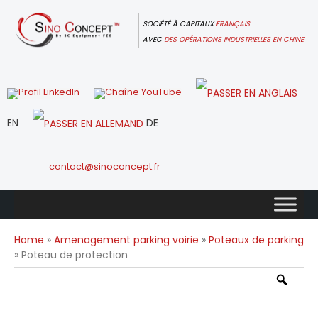
Skip
to
SOCIÉTÉ À CAPITAUX
FRANÇAIS
content
AVEC
DES OPÉRATIONS INDUSTRIELLES EN CHINE
EN
DE
contact@sinoconcept.fr
Home
»
Amenagement parking voirie
»
Poteaux de parking
» Poteau de protection
Zoo