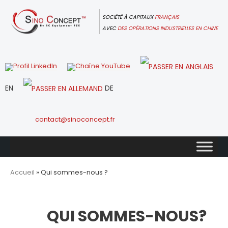
Skip
to
SOCIÉTÉ À CAPITAUX
FRANÇAIS
content
AVEC
DES OPÉRATIONS INDUSTRIELLES EN CHINE
EN
DE
contact@sinoconcept.fr
Accueil
»
Qui sommes-nous ?
QUI SOMMES-NOUS?