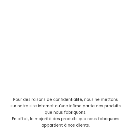
Expert en sur-mesure, notre
bureau d’études
est à votre disposition pour
construire, pas à pas,
les projets personnalisés
répondant au mieux à vos
attentes.
Pour des raisons de confidentialité, nous ne mettons
sur notre site internet qu’une infime partie des produits
que nous fabriquons.
En effet, la majorité des produits que nous fabriquons
appartient à nos clients.