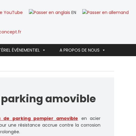
EN
oncept.fr
ÉRIEL ÉVÉNEMENTIEL
A PROPOS DE NOUS
 parking amovible
 de parking pompier amovible
en acier
our une résistance accrue contre la corrosion
prolongée.