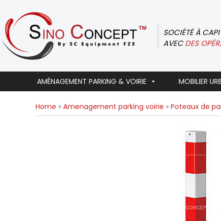
Skip
to
content
SOCIÉTÉ À CAP
AVEC
DES OPÉR
AMÉNAGEMENT PARKING & VOIRIE
MOBILIER UR
Home
»
Amenagement parking voirie
»
Poteaux de pa