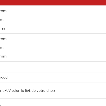
0 mm
mm
0 mm
0 mm
mm
5 mm
chaud
i-UV selon le RAL de votre choix