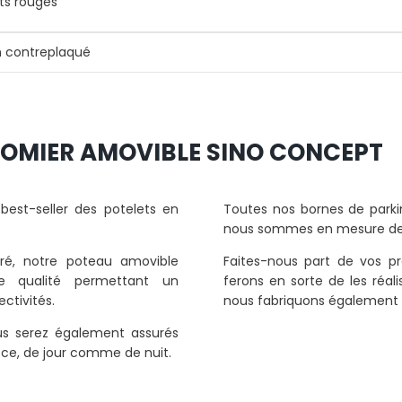
nts rouges
n contreplaqué
POMIER AMOVIBLE SINO CONCEPT
est-seller des potelets en
Toutes nos bornes de parki
nous sommes en mesure de v
ré, notre poteau amovible
Faites-nous part de vos p
ne qualité permettant un
ferons en sorte de les réa
ctivités.
nous fabriquons également
us serez également assurés
t ce, de jour comme de nuit.