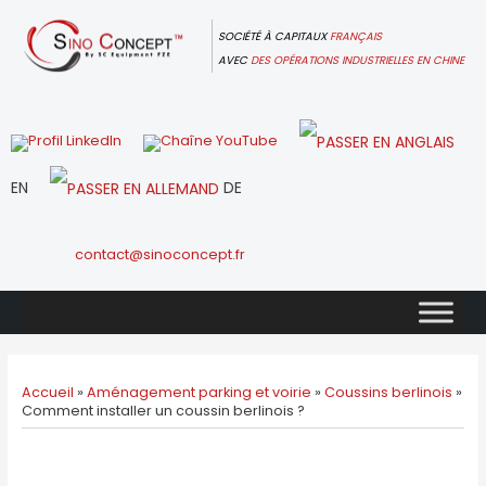
Skip
to
SOCIÉTÉ À CAPITAUX
FRANÇAIS
content
AVEC
DES OPÉRATIONS INDUSTRIELLES EN CHINE
EN
DE
contact@sinoconcept.fr
Accueil
»
Aménagement parking et voirie
»
Coussins berlinois
»
Comment installer un coussin berlinois ?