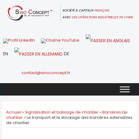
Skip
to
SOCIÉTÉ À CAPITAUX
FRANÇAIS
content
AVEC
DES OPÉRATIONS INDUSTRIELLES EN CHINE
EN
DE
contact@sinoconcept.fr
Accueil
»
Signalisation et balisage de chantier
»
Barrières de
chantier
»
Le transport et le stockage des barrières extensibles
de chantier