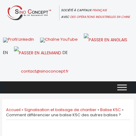
Skip
to
SOCIÉTÉ À CAPITAUX
FRANÇAIS
content
AVEC
DES OPÉRATIONS INDUSTRIELLES EN CHINE
EN
DE
contact@sinoconcept.fr
Accueil
»
Signalisation et balisage de chantier
»
Balise K5C
»
Comment différencier une balise K5C des autres balises ?