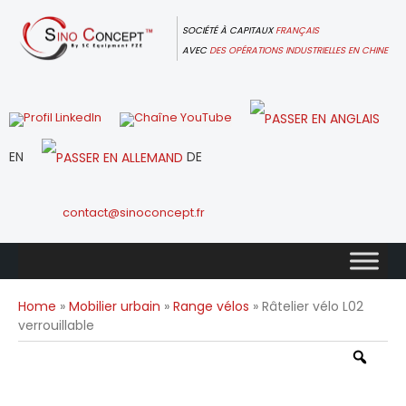
Skip
to
SOCIÉTÉ À CAPITAUX
FRANÇAIS
content
AVEC
DES OPÉRATIONS INDUSTRIELLES EN CHINE
EN
DE
contact@sinoconcept.fr
Home
»
Mobilier urbain
»
Range vélos
» Râtelier vélo L02
verrouillable
Zoo