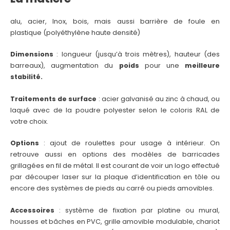
alu, acier, Inox, bois, mais aussi barrière de foule en
plastique (polyéthylène haute densité)
Dimensions
: longueur (jusqu’à trois mètres), hauteur (des
barreaux), augmentation du
poids
pour une
meilleure
stabilité.
Traitements de surface
: acier galvanisé au zinc à chaud, ou
laqué avec de la poudre polyester selon le coloris RAL de
votre choix.
Options
: ajout de roulettes pour usage à intérieur. On
retrouve aussi en options des modèles de barricades
grillagées en fil de métal. Il est courant de voir un logo effectué
par découper laser sur la plaque d’identification en tôle ou
encore des systèmes de pieds au carré ou pieds amovibles.
Accessoires
: système de fixation par platine ou mural,
housses et bâches en PVC, grille amovible modulable, chariot