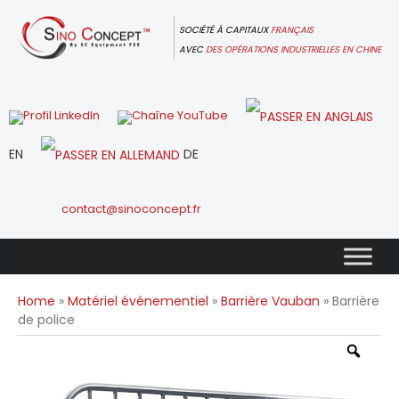
Skip
to
SOCIÉTÉ À CAPITAUX
FRANÇAIS
content
AVEC
DES OPÉRATIONS INDUSTRIELLES EN CHINE
EN
DE
contact@sinoconcept.fr
Home
»
Matériel événementiel
»
Barrière Vauban
» Barrière
de police
Zoo