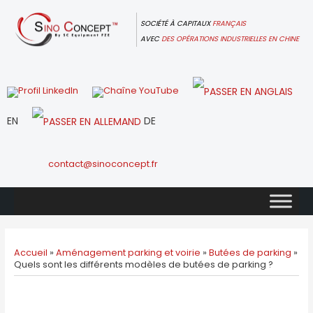
Skip
to
SOCIÉTÉ À CAPITAUX
FRANÇAIS
content
AVEC
DES OPÉRATIONS INDUSTRIELLES EN CHINE
EN
DE
contact@sinoconcept.fr
Accueil
»
Aménagement parking et voirie
»
Butées de parking
»
Quels sont les différents modèles de butées de parking ?